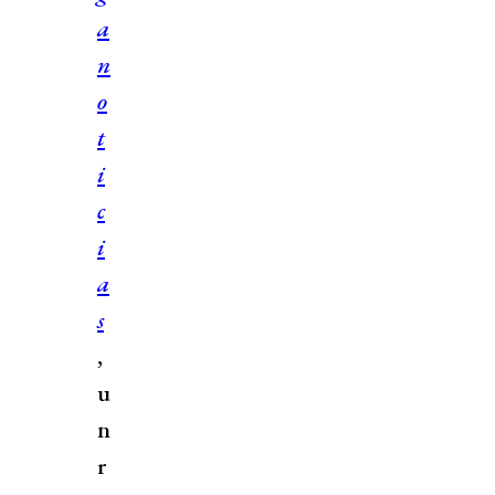
a
n
o
t
i
c
i
a
s
,
u
n
r