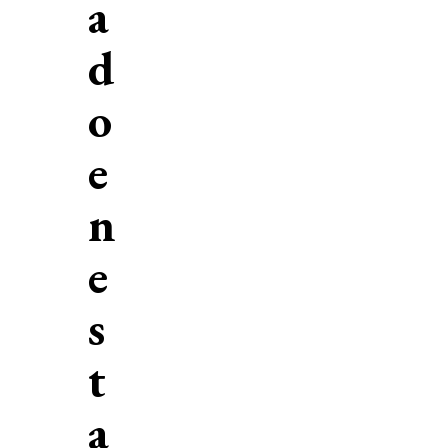
a
d
o
e
n
e
s
t
a