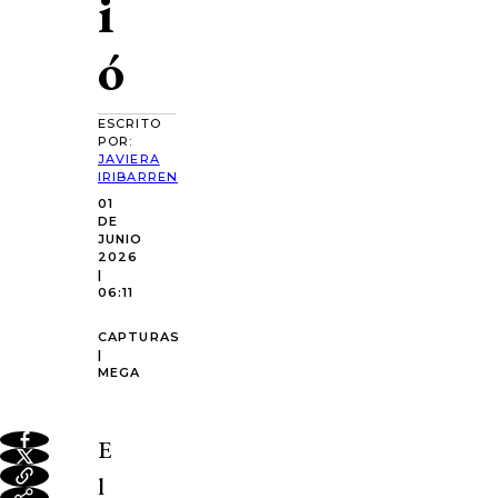
i
ó
ESCRITO
POR:
JAVIERA
IRIBARREN
01
DE
JUNIO
2026
|
06:11
CAPTURAS
|
MEGA
E
l