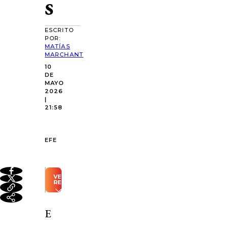
s
ESCRITO
POR:
MATÍAS
MARCHANT
10
DE
MAYO
2026
|
21:58
EFE
VER
RESUMEN
Resumen
automático
E
generado
con