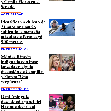
y Camila Flores en el
Senado
ACTUALIDAD
Identifican a chileno de
21 años que murió
subiendo la montaña
más alta de Perú: cayó
900 metros
ENTRETENCIÓN
Mónica Rincón
indignada con frase
lanzada en álgida
discusión de Campillai
y Flores: "Una
vergüenza"
ENTRETENCIÓN
Dani Aránguiz
descolocó a panel del
Hay que decirlo al