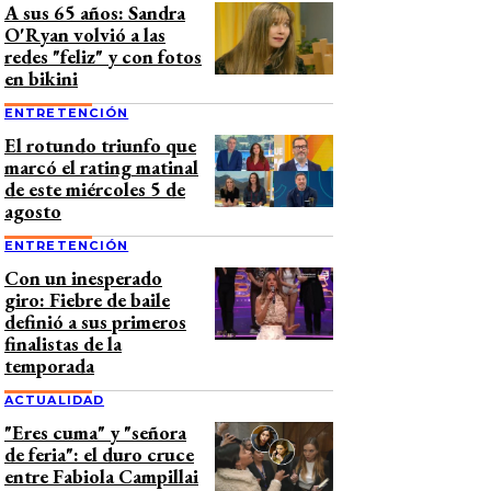
A sus 65 años: Sandra
O'Ryan volvió a las
redes "feliz" y con fotos
en bikini
ENTRETENCIÓN
El rotundo triunfo que
marcó el rating matinal
de este miércoles 5 de
agosto
ENTRETENCIÓN
Con un inesperado
giro: Fiebre de baile
definió a sus primeros
finalistas de la
temporada
ACTUALIDAD
"Eres cuma" y "señora
de feria": el duro cruce
entre Fabiola Campillai