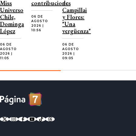
Miss
contribuciones
de
Universo
Campillai
Chile,
y Flores:
06 DE
AGOSTO
Dominga
"Una
2026 |
López
vergüenza"
10:56
06 DE
06 DE
AGOSTO
AGOSTO
2026 |
2026 |
11:05
09:05