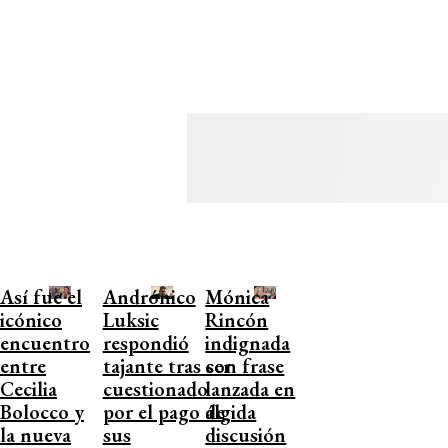
Así fue el
Andrónico
Mónica
icónico
Luksic
Rincón
encuentro
respondió
indignada
entre
tajante tras ser
con frase
Cecilia
cuestionado
lanzada en
Bolocco y
por el pago de
álgida
la nueva
sus
discusión