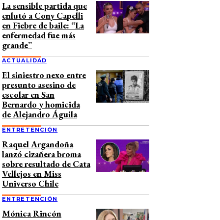
La sensible partida que
enlutó a Cony Capelli
en Fiebre de baile: “La
enfermedad fue más
grande”
ACTUALIDAD
El siniestro nexo entre
presunto asesino de
escolar en San
Bernardo y homicida
de Alejandro Águila
ENTRETENCIÓN
Raquel Argandoña
lanzó cizañera broma
sobre resultado de Cata
Vellejos en Miss
Universo Chile
ENTRETENCIÓN
Mónica Rincón