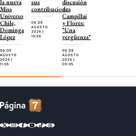
la nueva
sus
discusión
Miss
contribuciones
de
Universo
Campillai
Chile,
y Flores:
06 DE
AGOSTO
Dominga
"Una
2026 |
López
vergüenza"
10:56
06 DE
06 DE
AGOSTO
AGOSTO
2026 |
2026 |
11:05
09:05