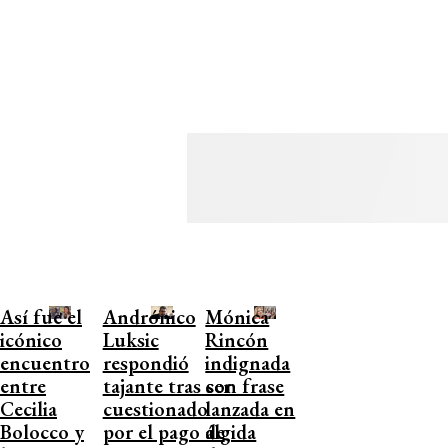
Así fue el
Andrónico
Mónica
icónico
Luksic
Rincón
encuentro
respondió
indignada
entre
tajante tras ser
con frase
Cecilia
cuestionado
lanzada en
Bolocco y
por el pago de
álgida