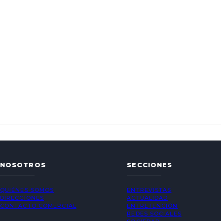
NOSOTROS
SECCIONES
QUIÉNES SOMOS
ENTREVISTAS
DIRECCIONES
ACTUALIDAD
CONTACTO COMERCIAL
ENTRETENCIÓN
REDES SOCIALES