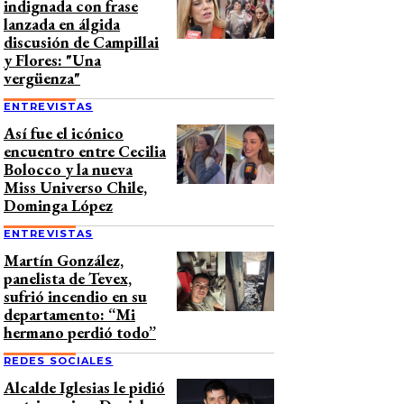
indignada con frase
lanzada en álgida
discusión de Campillai
y Flores: "Una
vergüenza"
ENTREVISTAS
Así fue el icónico
encuentro entre Cecilia
Bolocco y la nueva
Miss Universo Chile,
Dominga López
ENTREVISTAS
Martín González,
panelista de Tevex,
sufrió incendio en su
departamento: “Mi
hermano perdió todo”
REDES SOCIALES
Alcalde Iglesias le pidió