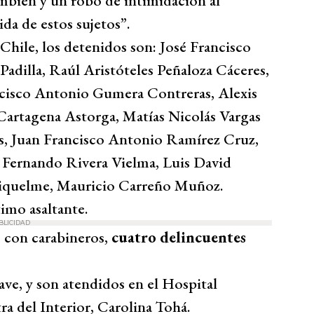
ambién y un robo de intimidación al
da de estos sujetos”.
ile, los detenidos son: ⁠José Francisco
dilla, Raúl Aristóteles Peñaloza Cáceres,
isco Antonio Gumera Contreras, Alexis
artagena Astorga, Matías Nicolás Vargas
, Juan Francisco Antonio Ramírez Cruz,
 Fernando Rivera Vielma, Luis David
iquelme, Mauricio Carreño Muñoz.
imo asaltante.
BLICIDAD
 con carabineros,
cuatro delincuentes
ave, y son atendidos en el Hospital
ra del Interior, Carolina Tohá.