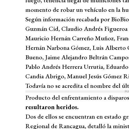
fuego, tenencia ilegal de municiones t
momento de robar un vehículo en la hui
Según información recabada por BioBioCh
Guzmán Cid, Claudio Andrés Figueroa Pa
Mauricio Hernán Carreño Muñoz, Franc
Hernán Narbona Gómez, Luis Alberto C
Bueno, Jaime Alejandro Beltrán Campos
Pablo Andrés Herrera Urrutia, Eduardo
Candia Abrigo, ⁠Manuel Jesús Gómez R
Todavía no se acredita el nombre del últ
PU
Producto del enfrentamiento a disparos
resultaron heridos.
Dos de ellos se encuentran en estado gr
Regional de Rancagua, detalló la minist