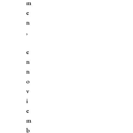
m
e
n
,
e
n
n
o
v
i
e
m
b