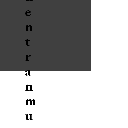
e
n
t
r
a
n
m
u