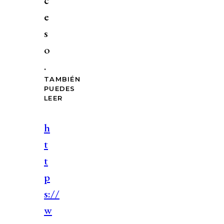
c
e
s
o
.
TAMBIÉN
PUEDES
LEER