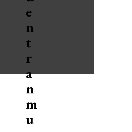
e
n
t
r
a
n
m
u