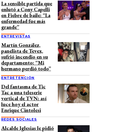
La sensible partida que
enlutó a Cony Capelli
en Fiebre de baile: “La
enfermedad fue más
grande”
ENTREVISTAS
Martín González,
panelista de Tevex,
sufrió incendio en su
departamento: “Mi
hermano perdió todo”
ENTRETENCIÓN
Del fantasma de Tic
Tac a una teleserie
vertical de TVN: así
luce hoy el actor
Enrique Cintolesi
REDES SOCIALES
Alcalde Iglesias le pidió