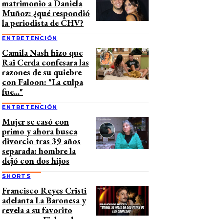
matrimonio a Daniela
Muñoz: ¿qué respondió
la periodista de CHV?
ENTRETENCIÓN
Camila Nash hizo que
Rai Cerda confesara las
razones de su quiebre
con Faloon: "La culpa
fue..."
ENTRETENCIÓN
Mujer se casó con
primo y ahora busca
divorcio tras 39 años
separada: hombre la
dejó con dos hijos
SHORTS
Francisco Reyes Cristi
adelanta La Baronesa y
revela a su favorito