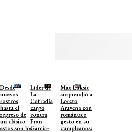
Desde
Líder de
Max Luksic
nuevos
La
sorprendió a
rostros
Cofradía
Loreto
hasta el
cargó
Aravena con
regreso de
contra
romántico
un clásico:
Fran
gesto en su
estos son los
García-
cumpleaños: