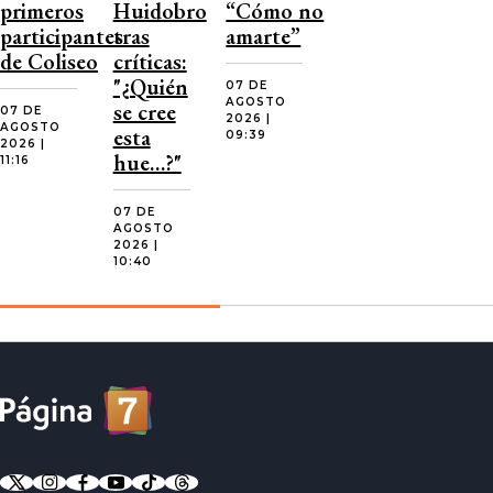
primeros
Huidobro
“Cómo no
participantes
tras
amarte”
de Coliseo
críticas:
"¿Quién
07 DE
AGOSTO
se cree
07 DE
2026 |
AGOSTO
esta
09:39
2026 |
hue…?"
11:16
07 DE
AGOSTO
2026 |
10:40