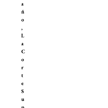
a
ñ
o
,
L
a
C
o
r
t
e
S
u
p