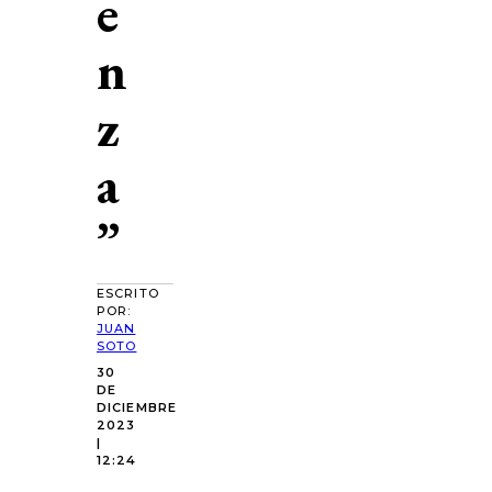
e
n
z
a
”
ESCRITO
POR:
JUAN
SOTO
30
DE
DICIEMBRE
2023
|
12:24