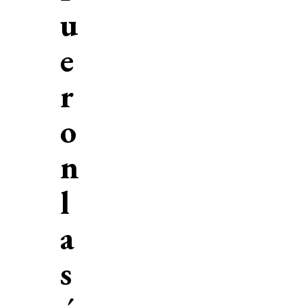
u
e
r
o
n
l
a
s