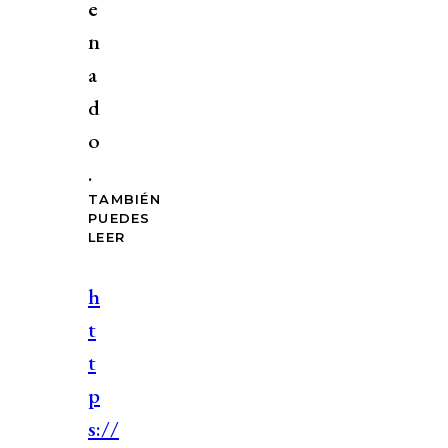
e
n
a
d
o
.
TAMBIÉN
PUEDES
LEER