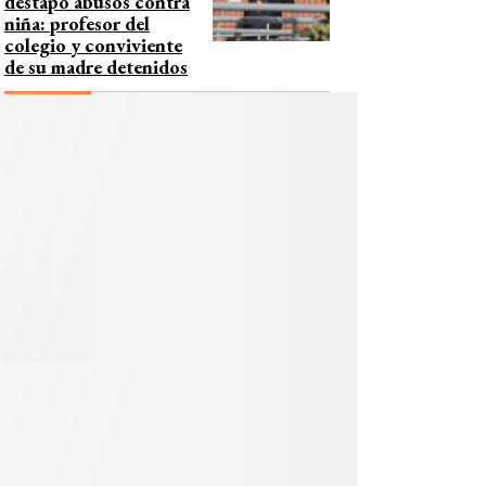
destapó abusos contra
niña: profesor del
colegio y conviviente
de su madre detenidos