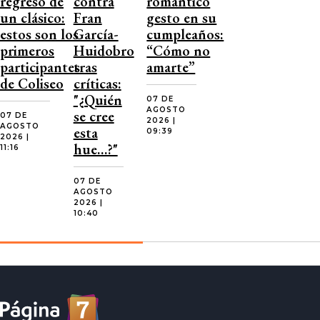
regreso de
contra
romántico
un clásico:
Fran
gesto en su
estos son los
García-
cumpleaños:
primeros
Huidobro
“Cómo no
participantes
tras
amarte”
de Coliseo
críticas:
"¿Quién
07 DE
AGOSTO
se cree
07 DE
2026 |
AGOSTO
esta
09:39
2026 |
hue…?"
11:16
07 DE
AGOSTO
2026 |
10:40