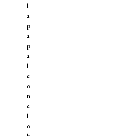
l
a
p
a
p
a
l
c
o
n
e
l
o
b