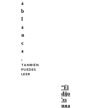
a
b
l
a
n
c
a
.
TAMBIÉN
PUEDES
LEER
“Él
dijo
‘es
una