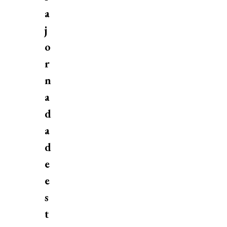
a
j
o
r
n
a
d
a
d
e
e
s
t