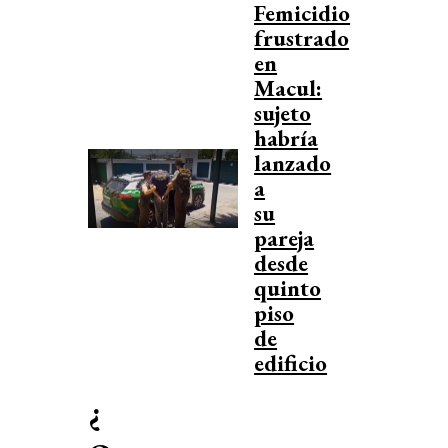
Femicidio
frustrado
en
Macul:
sujeto
habría
lanzado
a
su
pareja
desde
quinto
piso
de
edificio
¿