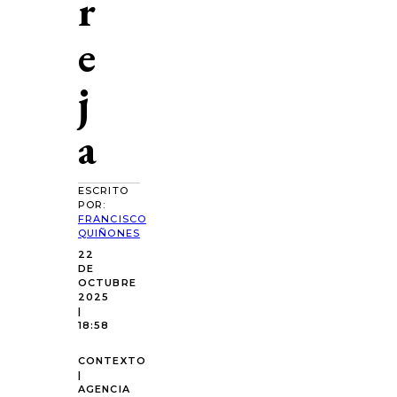
r
e
j
a
ESCRITO
POR:
FRANCISCO
QUIÑONES
22
DE
OCTUBRE
2025
|
18:58
CONTEXTO
|
AGENCIA