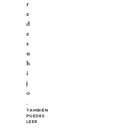
r
e
d
e
s
u
h
i
j
o
.
TAMBIÉN
PUEDES
LEER