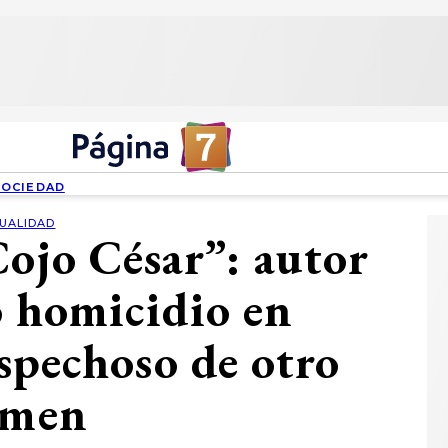
SOCIEDAD
UALIDAD
Cojo César”: autor
o homicidio en
spechoso de otro
imen