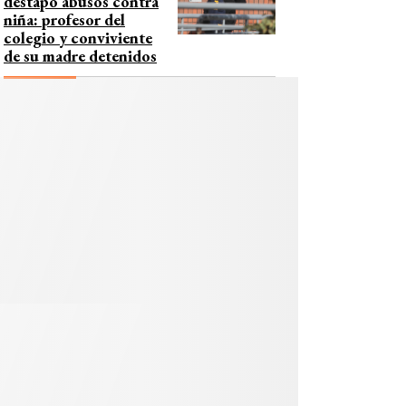
destapó abusos contra
niña: profesor del
colegio y conviviente
de su madre detenidos