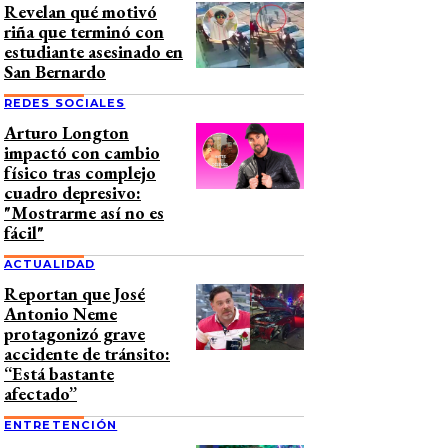
Revelan qué motivó
riña que terminó con
estudiante asesinado en
San Bernardo
REDES SOCIALES
Arturo Longton
impactó con cambio
físico tras complejo
cuadro depresivo:
"Mostrarme así no es
fácil"
ACTUALIDAD
Reportan que José
Antonio Neme
protagonizó grave
accidente de tránsito:
“Está bastante
afectado”
ENTRETENCIÓN