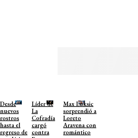
Desde
Líder de
Max Luksic
nuevos
La
sorprendió a
rostros
Cofradía
Loreto
hasta el
cargó
Aravena con
regreso de
contra
romántico