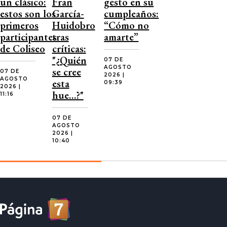
un clásico:
Fran
gesto en su
estos son los
García-
cumpleaños:
primeros
Huidobro
“Cómo no
participantes
tras
amarte”
de Coliseo
críticas:
"¿Quién
07 DE
AGOSTO
se cree
07 DE
2026 |
AGOSTO
esta
09:39
2026 |
hue…?"
11:16
07 DE
AGOSTO
2026 |
10:40