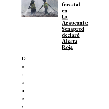
forestal
en
La
Araucanía:
Senapred
declaró
Alerta
Roja
D
e
a
c
u
e
r