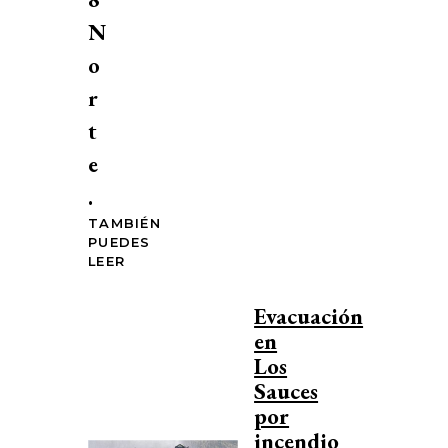
N
o
r
t
e
.
TAMBIÉN
PUEDES
LEER
Evacuación
en
Los
Sauces
por
incendio