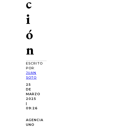
c
i
ó
n
ESCRITO
POR:
JUAN
SOTO
25
DE
MARZO
2025
|
09:26
AGENCIA
UNO