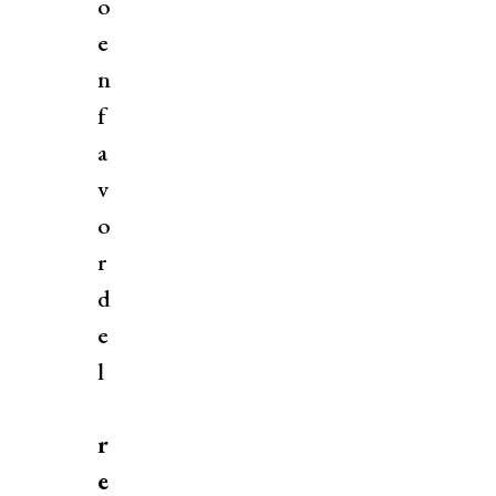
o
e
n
f
a
v
o
r
d
e
l
r
e