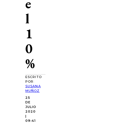
e
l
1
0
%
ESCRITO
POR:
SUSANA
MUÑOZ
25
DE
JULIO
2020
|
09:41