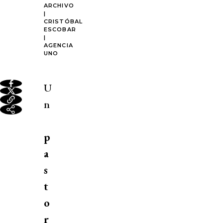
ARCHIVO
|
CRISTÓBAL
ESCOBAR
|
AGENCIA
UNO
U
n
p
a
s
t
o
r