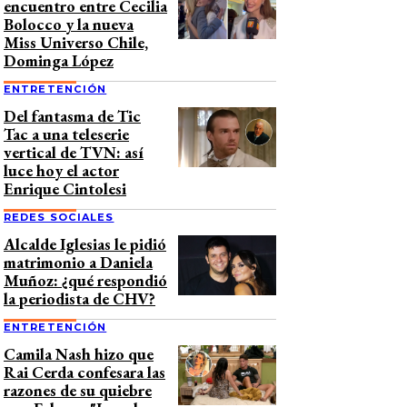
encuentro entre Cecilia
Bolocco y la nueva
Miss Universo Chile,
Dominga López
ENTRETENCIÓN
Del fantasma de Tic
Tac a una teleserie
vertical de TVN: así
luce hoy el actor
Enrique Cintolesi
REDES SOCIALES
Alcalde Iglesias le pidió
matrimonio a Daniela
Muñoz: ¿qué respondió
la periodista de CHV?
ENTRETENCIÓN
Camila Nash hizo que
Rai Cerda confesara las
razones de su quiebre