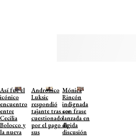
Así fue el
Andrónico
Mónica
icónico
Luksic
Rincón
encuentro
respondió
indignada
entre
tajante tras ser
con frase
Cecilia
cuestionado
lanzada en
Bolocco y
por el pago de
álgida
la nueva
sus
discusión