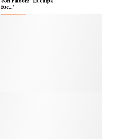
con Faloon: "La culpa
fue..."