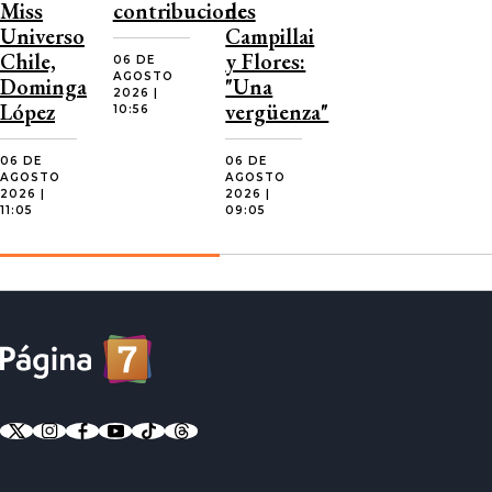
Miss
contribuciones
de
Universo
Campillai
Chile,
y Flores:
06 DE
AGOSTO
Dominga
"Una
2026 |
López
vergüenza"
10:56
06 DE
06 DE
AGOSTO
AGOSTO
2026 |
2026 |
11:05
09:05