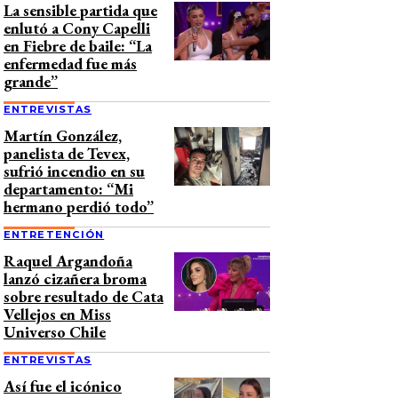
La sensible partida que
enlutó a Cony Capelli
en Fiebre de baile: “La
enfermedad fue más
grande”
ENTREVISTAS
Martín González,
panelista de Tevex,
sufrió incendio en su
departamento: “Mi
hermano perdió todo”
ENTRETENCIÓN
Raquel Argandoña
lanzó cizañera broma
sobre resultado de Cata
Vellejos en Miss
Universo Chile
ENTREVISTAS
Así fue el icónico