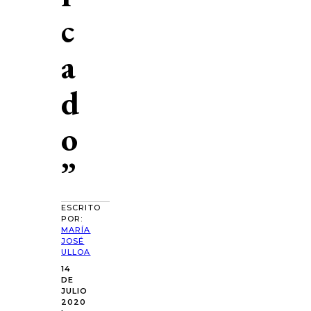
c
a
d
o
”
ESCRITO
POR:
MARÍA
JOSÉ
ULLOA
14
DE
JULIO
2020