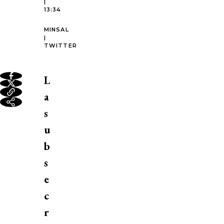
|
13:34
MINSAL
|
TWITTER
L
a
s
u
b
s
e
c
r