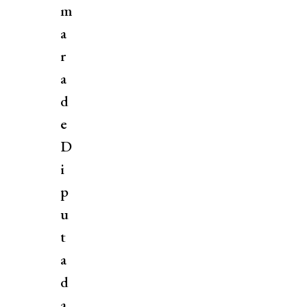
m
a
r
a
d
e
D
i
p
u
t
a
d
a