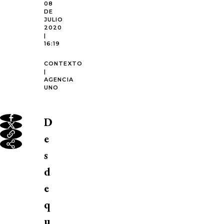
08
DE
JULIO
2020
|
16:19
CONTEXTO
|
AGENCIA
UNO
D
e
s
d
e
q
u