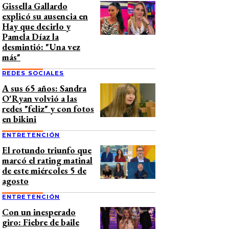
Gissella Gallardo
explicó su ausencia en
Hay que decirlo y
Pamela Díaz la
desmintió: "Una vez
más"
REDES SOCIALES
A sus 65 años: Sandra
O'Ryan volvió a las
redes "feliz" y con fotos
en bikini
ENTRETENCIÓN
El rotundo triunfo que
marcó el rating matinal
de este miércoles 5 de
agosto
ENTRETENCIÓN
Con un inesperado
giro: Fiebre de baile