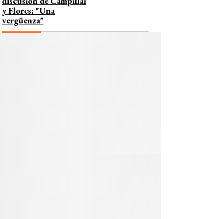
discusión de Campillai
y Flores: "Una
vergüenza"