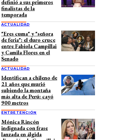
definió a sus primeros
finalistas de la
temporada
ACTUALIDAD
"Eres cuma" y "señora
de feria": el duro cruce
entre Fabiola Campillai
y Camila Flores en el
Senado
ACTUALIDAD
Identifican a chileno de
21 años que murió
subiendo la montaña
más alta de Perú: cayó
900 metros
ENTRETENCIÓN
Mónica Rincón
indignada con frase
lanzada en álgida