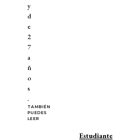
y
d
e
2
7
a
ñ
o
s
.
TAMBIÉN
PUEDES
LEER
Estudiante