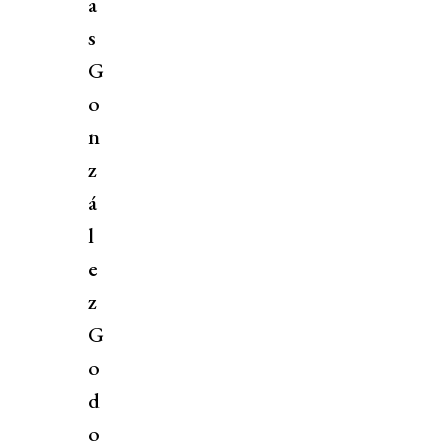
a
s
G
o
n
z
á
l
e
z
G
o
d
o