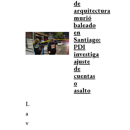
de
arquitectura
murió
baleado
en
Santiago:
PDI
investiga
ajuste
de
cuentas
o
asalto
L
a
v