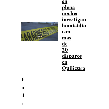
en
plena
noche:
investigan
homicidio
con
más
de
20
disparos
en
Quilicura
E
n
d
i