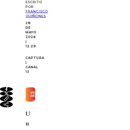
ESCRITO
POR:
FRANCISCO
QUIÑONES
28
DE
MAYO
2026
|
12:29
CAPTURA
|
CANAL
13
VER
RESUMEN
Resumen
automático
U
generado
con
n
Inteligencia