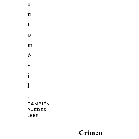
a
u
t
o
m
ó
v
i
l
.
TAMBIÉN
PUEDES
LEER
Crimen