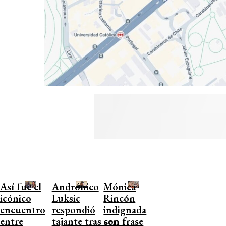
Así fue el
Andrónico
Mónica
icónico
Luksic
Rincón
encuentro
respondió
indignada
entre
tajante tras ser
con frase