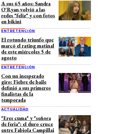
A sus 65 años: Sandra
O'Ryan volvió a las
redes "feliz" y con fotos
en bikini
ENTRETENCIÓN
El rotundo triunfo que
marcó el rating matinal
de este miércoles 5 de
agosto
ENTRETENCIÓN
Con un inesperado
giro: Fiebre de baile
definió a sus primeros
finalistas de la
temporada
ACTUALIDAD
"Eres cuma" y "señora
de feria": el duro cruce
entre Fabiola Campillai