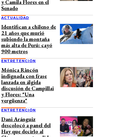
y Camila Flores en el
Senado
ACTUALIDAD
Identifican a chileno de
21 años que murió
subiendo la montaña
más alta de Perú: cayó
900 metros
ENTRETENCIÓN
Mónica Rincón
indignada con frase
lanzada en álgida
discusión de Campillai
y Flores: "Una
vergüenza"
ENTRETENCIÓN
Dani Aránguiz
descolocó a panel del
Hay que decirlo al