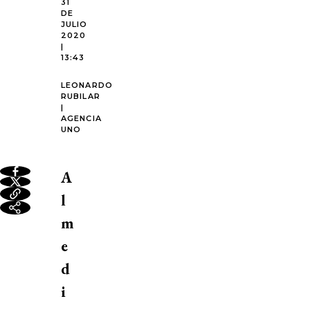
31
DE
JULIO
2020
|
13:43
LEONARDO
RUBILAR
|
AGENCIA
UNO
A
l
m
e
d
i