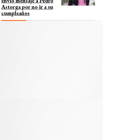
envió mensaje a Pedro
Astorga por no ir a su
cumpleaños