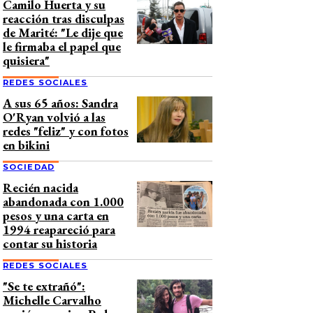
Camilo Huerta y su
reacción tras disculpas
de Marité: "Le dije que
le firmaba el papel que
quisiera"
REDES SOCIALES
A sus 65 años: Sandra
O'Ryan volvió a las
redes "feliz" y con fotos
en bikini
SOCIEDAD
Recién nacida
abandonada con 1.000
pesos y una carta en
1994 reapareció para
contar su historia
REDES SOCIALES
"Se te extrañó":
Michelle Carvalho