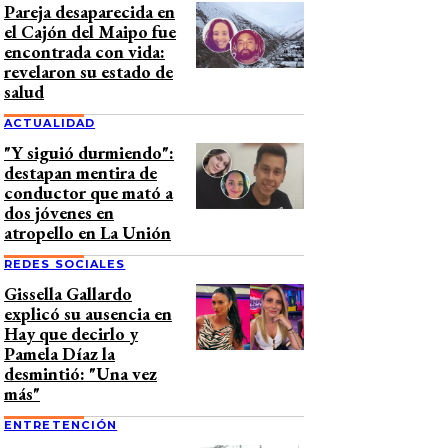
Pareja desaparecida en
el Cajón del Maipo fue
encontrada con vida:
revelaron su estado de
salud
ACTUALIDAD
"Y siguió durmiendo":
destapan mentira de
conductor que mató a
dos jóvenes en
atropello en La Unión
REDES SOCIALES
Gissella Gallardo
explicó su ausencia en
Hay que decirlo y
Pamela Díaz la
desmintió: "Una vez
más"
ENTRETENCIÓN