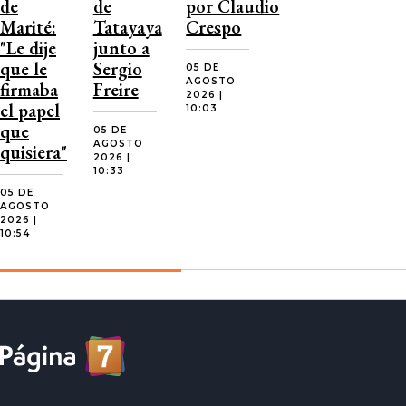
de
de
por Claudio
Marité:
Tatayaya
Crespo
"Le dije
junto a
que le
Sergio
05 DE
AGOSTO
firmaba
Freire
2026 |
el papel
10:03
que
05 DE
AGOSTO
quisiera"
2026 |
10:33
05 DE
AGOSTO
2026 |
10:54