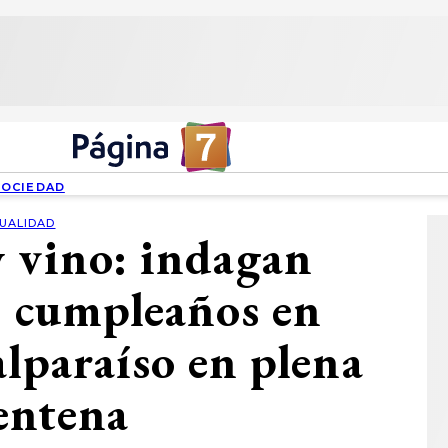
SOCIEDAD
UALIDAD
 vino: indagan
e cumpleaños en
lparaíso en plena
entena