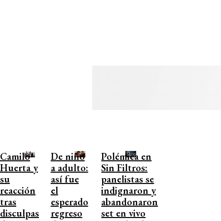
Camilo
De niño
Polémica en
Huerta y
a adulto:
Sin Filtros:
su
así fue
panelistas se
reacción
el
indignaron y
tras
esperado
abandonaron
disculpas
regreso
set en vivo