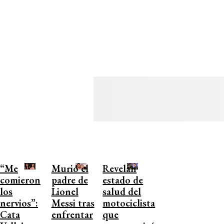
“Me
Murió el
Revelan
comieron
padre de
estado de
los
Lionel
salud del
nervios”:
Messi tras
motociclista
Cata
enfrentar
que