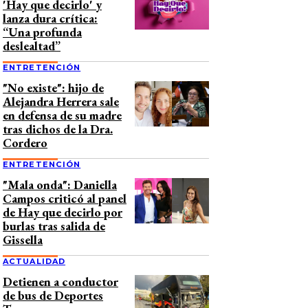
'Hay que decirlo' y
lanza dura crítica:
“Una profunda
deslealtad”
ENTRETENCIÓN
"No existe": hijo de
Alejandra Herrera sale
en defensa de su madre
tras dichos de la Dra.
Cordero
ENTRETENCIÓN
"Mala onda": Daniella
Campos criticó al panel
de Hay que decirlo por
burlas tras salida de
Gissella
ACTUALIDAD
Detienen a conductor
de bus de Deportes