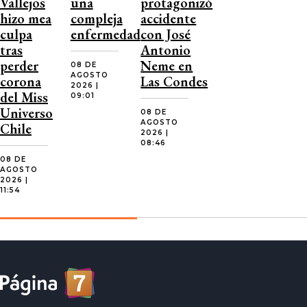
Vallejos
una
protagonizó
hizo mea
compleja
accidente
culpa
enfermedad
con José
tras
Antonio
perder
Neme en
08 DE
AGOSTO
corona
Las Condes
2026 |
del Miss
09:01
Universo
08 DE
AGOSTO
Chile
2026 |
08:46
08 DE
AGOSTO
2026 |
11:54