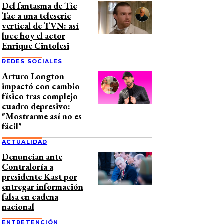
Del fantasma de Tic
Tac a una teleserie
vertical de TVN: así
luce hoy el actor
Enrique Cintolesi
REDES SOCIALES
Arturo Longton
impactó con cambio
físico tras complejo
cuadro depresivo:
"Mostrarme así no es
fácil"
ACTUALIDAD
Denuncian ante
Contraloría a
presidente Kast por
entregar información
falsa en cadena
nacional
ENTRETENCIÓN