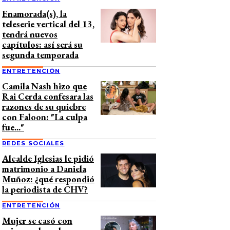
Enamorada(s), la
teleserie vertical del 13,
tendrá nuevos
capítulos: así será su
segunda temporada
ENTRETENCIÓN
Camila Nash hizo que
Rai Cerda confesara las
razones de su quiebre
con Faloon: "La culpa
fue..."
REDES SOCIALES
Alcalde Iglesias le pidió
matrimonio a Daniela
Muñoz: ¿qué respondió
la periodista de CHV?
ENTRETENCIÓN
Mujer se casó con