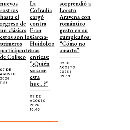
nuevos
La
sorprendió a
rostros
Cofradía
Loreto
hasta el
cargó
Aravena con
regreso de
contra
romántico
un clásico:
Fran
gesto en su
estos son los
García-
cumpleaños:
primeros
Huidobro
“Cómo no
participantes
tras
amarte”
de Coliseo
críticas:
"¿Quién
07 DE
AGOSTO
se cree
07 DE
2026 |
AGOSTO
esta
09:39
2026 |
hue…?"
11:16
07 DE
AGOSTO
2026 |
10:40