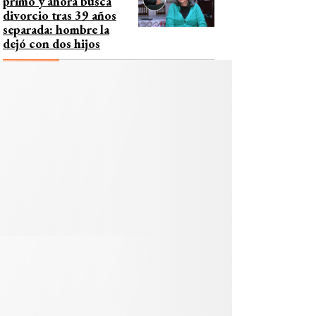
primo y ahora busca
divorcio tras 39 años
separada: hombre la
dejó con dos hijos