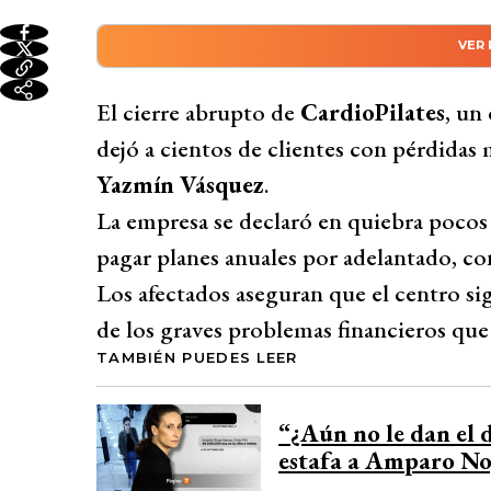
VER
Resumen automático genera
El cierre repentino de CardioPilates en La
El cierre abrupto de
CardioPilates
, un
la periodista Yazmín Vásquez, con grande
dejó a cientos de clientes con pérdidas m
prepagados con descuentos de más de $400
Yazmín Vásquez
.
quiebra poco después. Los afectados aseg
La empresa se declaró en quiebra pocos
financieros, el centro continuó promovi
pagar planes anuales por adelantado, c
por el Día de la Madre antes de cerrar co
Los afectados aseguran que el centro s
estafada con un pago de $400 mil por un pla
de los graves problemas financieros qu
transparencia de la empresa al seguir acep
TAMBIÉN PUEDES LEER
Desarrollado por 
“¿Aún no le dan el 
estafa a Amparo No