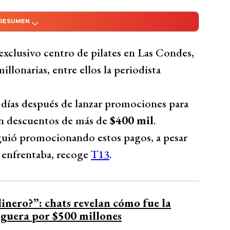
 RESUMEN
do con Inteligencia Artificial
s Condes dejó a cientos de clientes, incluida
 exclusivo centro de pilates en Las Condes,
s pérdidas debido a planes anuales
illonarias, entre ellos la periodista
 mil, ya que la empresa se declaró en
uran que a pesar de sus problemas
 días después de lanzar promociones para
endo estos pagos, incluso lanzando campañas
on descuentos de más de
$400 mil
.
n una deuda de más de $90 millones. Vásquez,
iguió promocionando estos pagos, a pesar
n anual para su hija, criticó la falta de
e enfrentaba, recoge
T13
.
tando clientes.
Bío Bío Comunicaciones
dinero?”: chats revelan cómo fue la
guera por $500 millones