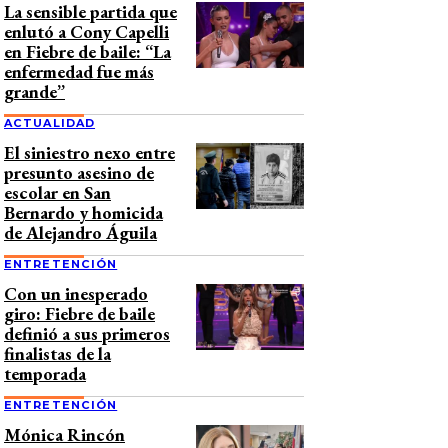
La sensible partida que
enlutó a Cony Capelli
en Fiebre de baile: “La
enfermedad fue más
grande”
ACTUALIDAD
El siniestro nexo entre
presunto asesino de
escolar en San
Bernardo y homicida
de Alejandro Águila
ENTRETENCIÓN
Con un inesperado
giro: Fiebre de baile
definió a sus primeros
finalistas de la
temporada
ENTRETENCIÓN
Mónica Rincón