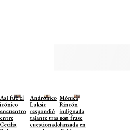
Así fue el
Andrónico
Mónica
icónico
Luksic
Rincón
encuentro
respondió
indignada
entre
tajante tras ser
con frase
Cecilia
cuestionado
lanzada en