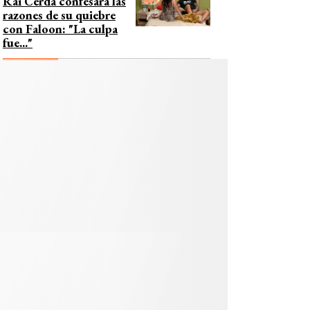
Rai Cerda confesara las
razones de su quiebre
con Faloon: "La culpa
fue..."