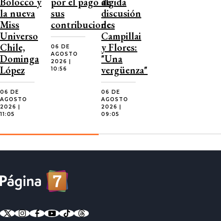
Bolocco y
por el pago de
álgida
la nueva
sus
discusión
Miss
contribuciones
de
Universo
Campillai
Chile,
y Flores:
06 DE
AGOSTO
Dominga
"Una
2026 |
López
vergüenza"
10:56
06 DE
06 DE
AGOSTO
AGOSTO
2026 |
2026 |
11:05
09:05