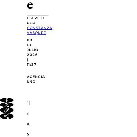
e
ESCRITO
POR:
CONSTANZA
VÁSQUEZ
09
DE
JULIO
2026
|
11:27
AGENCIA
UNO
T
r
a
s