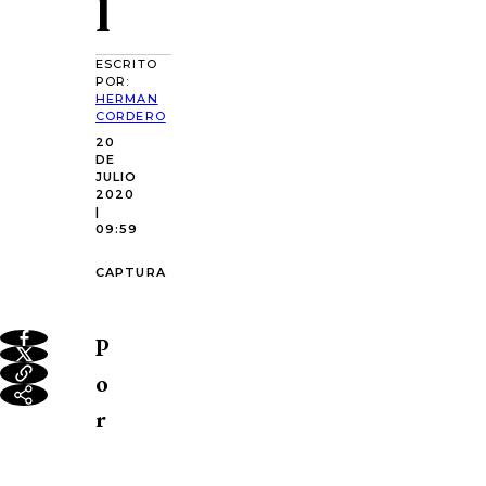
l
ESCRITO
POR:
HERMAN
CORDERO
20
DE
JULIO
2020
|
09:59
CAPTURA
P
o
r