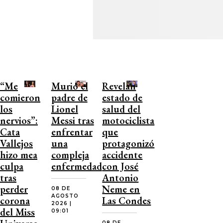
“Me
Murió el
Revelan
comieron
padre de
estado de
los
Lionel
salud del
nervios”:
Messi tras
motociclista
Cata
enfrentar
que
Vallejos
una
protagonizó
hizo mea
compleja
accidente
culpa
enfermedad
con José
tras
Antonio
perder
Neme en
08 DE
AGOSTO
corona
Las Condes
2026 |
del Miss
09:01
08 DE