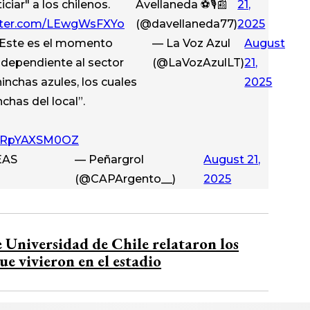
iciar" a los chilenos.
Avellaneda ⚽🎙️📰
21,
itter.com/LEwgWsFXYo
(@davellaneda77)
2025
Este es el momento
— La Voz Azul
August
ndependiente al sector
(@LaVozAzulLT)
21,
nchas azules, los cuales
2025
has del local”.
om/RpYAXSM0OZ
EAS
— Peñargrol
August 21,
(@CAPArgento__)
2025
 Universidad de Chile relataron los
ue vivieron en el estadio