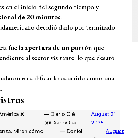
s en el inicio del segundo tiempo y,
sional de 20 minutos
.
 sudamericano decidió darlo por terminado
ia fue la
apertura de un portón
que
endiente al sector visitante, lo que desató
dudaron en calificar lo ocurrido como una
.
istros
 América ❌
— Diario Olé
August 21,
(@DiarioOle)
2025
güenza. Miren cómo
— Daniel
August