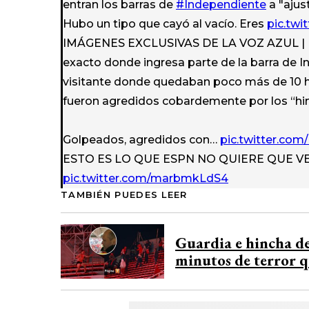
entran los barras de
#Independiente
a "ajust
Hubo un tipo que cayó al vacío. Eres
pic.tw
IMÁGENES EXCLUSIVAS DE LA VOZ AZUL | 
exacto donde ingresa parte de la barra de I
visitante donde quedaban poco más de 10 hi
fueron agredidos cobardemente por los “hinc
Golpeados, agredidos con…
pic.twitter.c
ESTO ES LO QUE ESPN NO QUIERE QUE V
pic.twitter.com/marbmkLdS4
TAMBIÉN PUEDES LEER
Guardia e hincha de
minutos de terror q