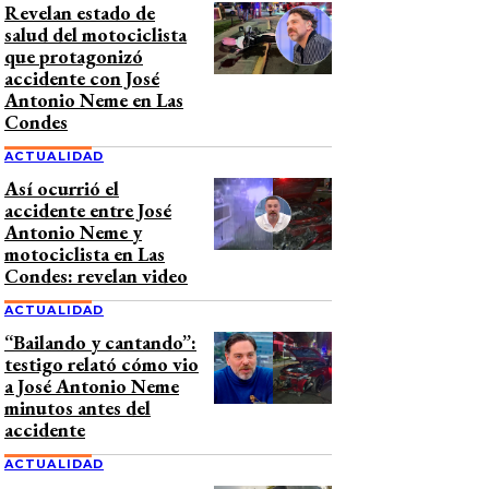
Revelan estado de
salud del motociclista
que protagonizó
accidente con José
Antonio Neme en Las
Condes
ACTUALIDAD
Así ocurrió el
accidente entre José
Antonio Neme y
motociclista en Las
Condes: revelan video
ACTUALIDAD
“Bailando y cantando”:
testigo relató cómo vio
a José Antonio Neme
minutos antes del
accidente
ACTUALIDAD