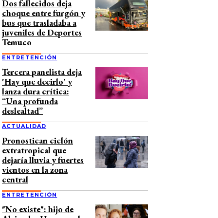
Dos fallecidos deja
choque entre furgón y
bus que trasladaba a
juveniles de Deportes
Temuco
ENTRETENCIÓN
Tercera panelista deja
'Hay que decirlo' y
lanza dura crítica:
“Una profunda
deslealtad”
ACTUALIDAD
Pronostican ciclón
extratropical que
dejaría lluvia y fuertes
vientos en la zona
central
ENTRETENCIÓN
"No existe": hijo de