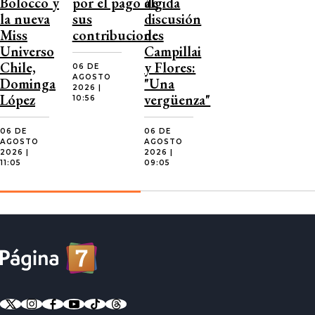
Bolocco y
por el pago de
álgida
la nueva
sus
discusión
Miss
contribuciones
de
Universo
Campillai
Chile,
y Flores:
06 DE
AGOSTO
Dominga
"Una
2026 |
López
vergüenza"
10:56
06 DE
06 DE
AGOSTO
AGOSTO
2026 |
2026 |
11:05
09:05