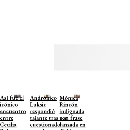
Así fue el
Andrónico
Mónica
icónico
Luksic
Rincón
encuentro
respondió
indignada
entre
tajante tras ser
con frase
Cecilia
cuestionado
lanzada en