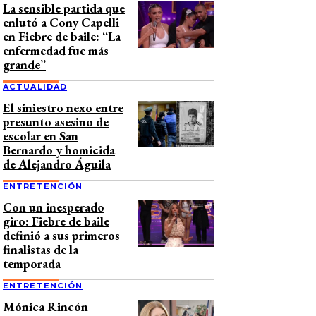
La sensible partida que
enlutó a Cony Capelli
en Fiebre de baile: “La
enfermedad fue más
grande”
ACTUALIDAD
El siniestro nexo entre
presunto asesino de
escolar en San
Bernardo y homicida
de Alejandro Águila
ENTRETENCIÓN
Con un inesperado
giro: Fiebre de baile
definió a sus primeros
finalistas de la
temporada
ENTRETENCIÓN
Mónica Rincón