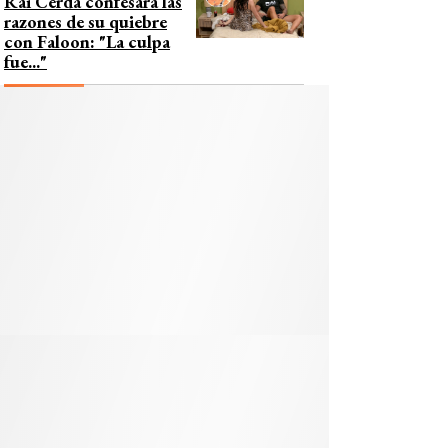
Rai Cerda confesara las
razones de su quiebre
con Faloon: "La culpa
fue..."