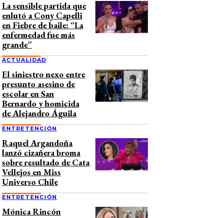
La sensible partida que
enlutó a Cony Capelli
en Fiebre de baile: “La
enfermedad fue más
grande”
ACTUALIDAD
El siniestro nexo entre
presunto asesino de
escolar en San
Bernardo y homicida
de Alejandro Águila
ENTRETENCIÓN
Raquel Argandoña
lanzó cizañera broma
sobre resultado de Cata
Vellejos en Miss
Universo Chile
ENTRETENCIÓN
Mónica Rincón