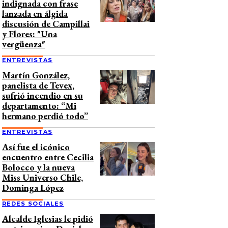
indignada con frase
lanzada en álgida
discusión de Campillai
y Flores: "Una
vergüenza"
ENTREVISTAS
Martín González,
panelista de Tevex,
sufrió incendio en su
departamento: “Mi
hermano perdió todo”
ENTREVISTAS
Así fue el icónico
encuentro entre Cecilia
Bolocco y la nueva
Miss Universo Chile,
Dominga López
REDES SOCIALES
Alcalde Iglesias le pidió