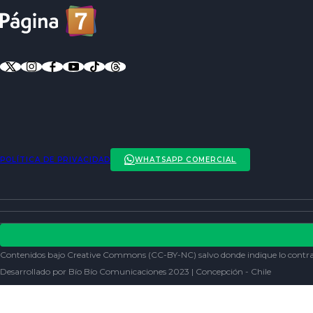
POLÍTICA DE PRIVACIDAD
WHATSAPP COMERCIAL
ENTREVISTAS
ACTUALIDAD
POLÍTICA DE PRIVACIDAD
ENTRETENCIÓN
REDES SOCIALES
Contenidos bajo Creative Commons (CC-BY-NC) salvo donde indique lo contra
SOCIEDAD
Desarrollado por Bío Bío Comunicaciones 2023 | Concepción - Chile