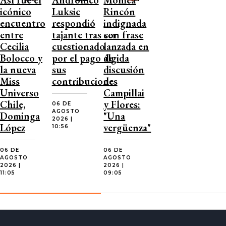
icónico
Luksic
Rincón
encuentro
respondió
indignada
entre
tajante tras ser
con frase
Cecilia
cuestionado
lanzada en
Bolocco y
por el pago de
álgida
la nueva
sus
discusión
Miss
contribuciones
de
Universo
Campillai
Chile,
y Flores:
06 DE
AGOSTO
Dominga
"Una
2026 |
López
vergüenza"
10:56
06 DE
06 DE
AGOSTO
AGOSTO
2026 |
2026 |
11:05
09:05