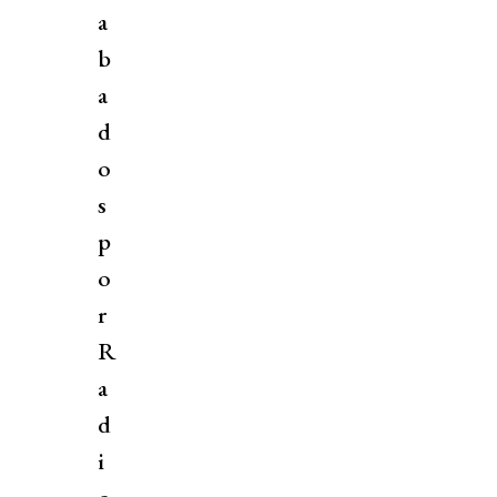
a
b
a
d
o
s
p
o
r
R
a
d
i