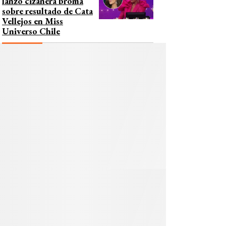
lanzó cizañera broma
sobre resultado de Cata
Vellejos en Miss
Universo Chile