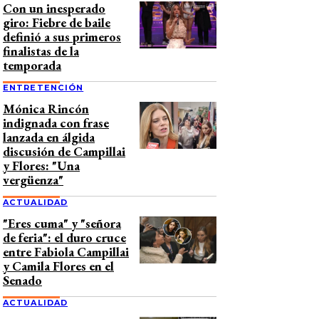
Con un inesperado
giro: Fiebre de baile
definió a sus primeros
finalistas de la
temporada
ENTRETENCIÓN
Mónica Rincón
indignada con frase
lanzada en álgida
discusión de Campillai
y Flores: "Una
vergüenza"
ACTUALIDAD
"Eres cuma" y "señora
de feria": el duro cruce
entre Fabiola Campillai
y Camila Flores en el
Senado
ACTUALIDAD