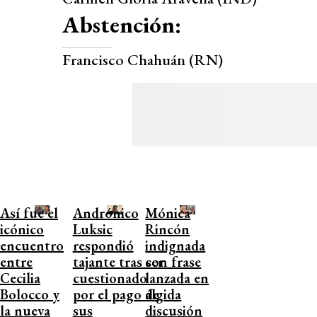
Abstención:
Francisco Chahuán (RN)
Así fue el
Andrónico
Mónica
icónico
Luksic
Rincón
encuentro
respondió
indignada
entre
tajante tras ser
con frase
Cecilia
cuestionado
lanzada en
Bolocco y
por el pago de
álgida
la nueva
sus
discusión