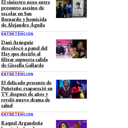
El siniestro nexo entre
presunto asesino de
escolar en San
Bernardo y homicida
de Alejandro Águila
ENTRETENCIÓN
Dani Aránguiz
descolocó a panel del
Hay que decirlo al
filtrar supuesta salida
de Gissella Gallardo
ENTRETENCIÓN
El delicado presente de
Peñeteñe: reapareció en
TV después de años y
reveló nuevo drama de
salud
ENTRETENCIÓN
Raquel Argandoña