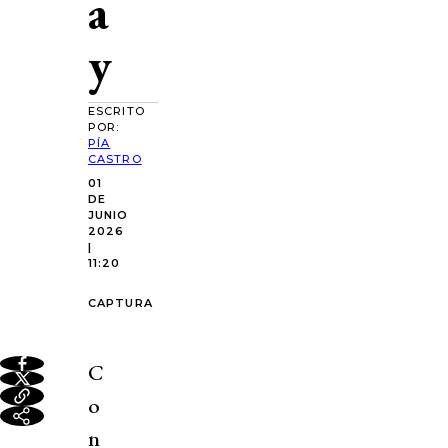
a
y
ESCRITO
POR:
PÍA
CASTRO
01
DE
JUNIO
2026
|
11:20
CAPTURA
C
o
n