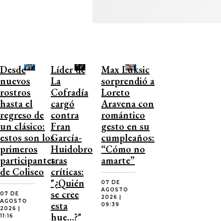
Desde
Líder de
Max Luksic
nuevos
La
sorprendió a
rostros
Cofradía
Loreto
hasta el
cargó
Aravena con
regreso de
contra
romántico
un clásico:
Fran
gesto en su
estos son los
García-
cumpleaños:
primeros
Huidobro
“Cómo no
participantes
tras
amarte”
de Coliseo
críticas:
"¿Quién
07 DE
AGOSTO
se cree
07 DE
2026 |
AGOSTO
esta
09:39
2026 |
hue…?"
11:16