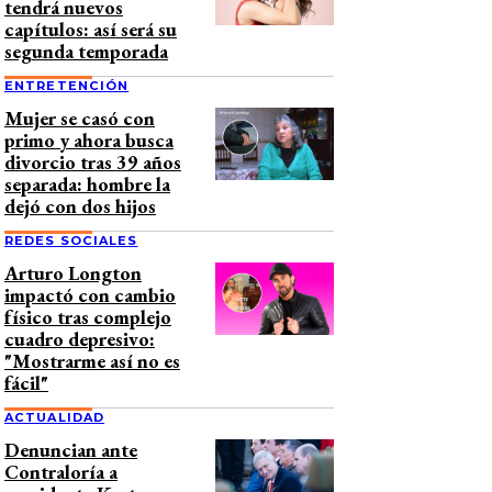
tendrá nuevos
capítulos: así será su
segunda temporada
ENTRETENCIÓN
Mujer se casó con
primo y ahora busca
divorcio tras 39 años
separada: hombre la
dejó con dos hijos
REDES SOCIALES
Arturo Longton
impactó con cambio
físico tras complejo
cuadro depresivo:
"Mostrarme así no es
fácil"
ACTUALIDAD
Denuncian ante
Contraloría a