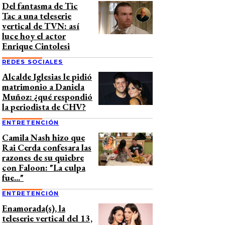
Del fantasma de Tic
Tac a una teleserie
vertical de TVN: así
luce hoy el actor
Enrique Cintolesi
REDES SOCIALES
Alcalde Iglesias le pidió
matrimonio a Daniela
Muñoz: ¿qué respondió
la periodista de CHV?
ENTRETENCIÓN
Camila Nash hizo que
Rai Cerda confesara las
razones de su quiebre
con Faloon: "La culpa
fue..."
ENTRETENCIÓN
Enamorada(s), la
teleserie vertical del 13,