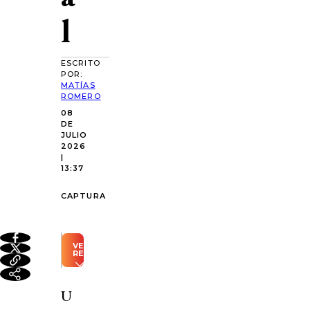
l
ESCRITO
POR:
MATÍAS
ROMERO
08
DE
JULIO
2026
|
13:37
CAPTURA
VER
RESUMEN
Resumen
automático
U
generado