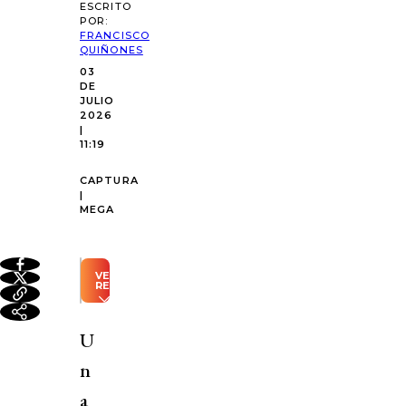
ESCRITO
POR:
FRANCISCO
QUIÑONES
03
DE
JULIO
2026
|
11:19
CAPTURA
|
MEGA
VER
RESUMEN
Resumen
automático
U
generado
con
n
Inteligencia
Artificial
a