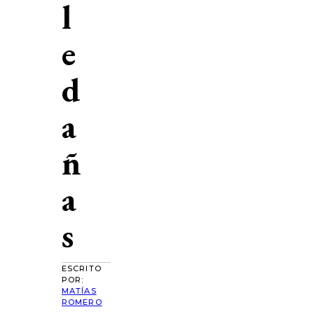
l
e
d
a
ñ
a
s
ESCRITO
POR:
MATÍAS
ROMERO