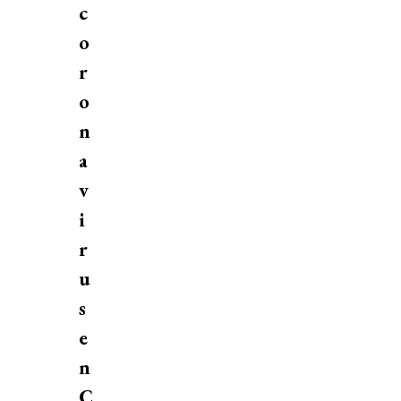
c
o
r
o
n
a
v
i
r
u
s
e
n
C