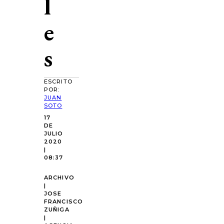
l
e
s
ESCRITO
POR:
JUAN
SOTO
17
DE
JULIO
2020
|
08:37
ARCHIVO
|
JOSE
FRANCISCO
ZUÑIGA
|