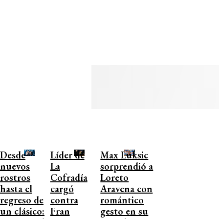
Desde
Líder de
Max Luksic
nuevos
La
sorprendió a
rostros
Cofradía
Loreto
hasta el
cargó
Aravena con
regreso de
contra
romántico
un clásico:
Fran
gesto en su