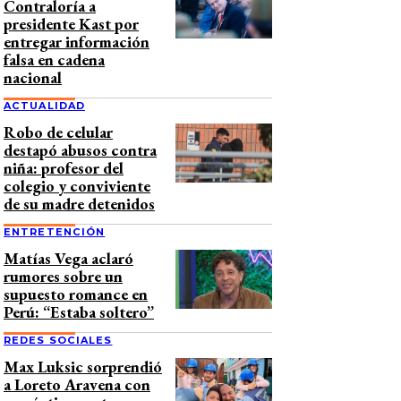
Contraloría a
presidente Kast por
entregar información
falsa en cadena
nacional
ACTUALIDAD
Robo de celular
destapó abusos contra
niña: profesor del
colegio y conviviente
de su madre detenidos
ENTRETENCIÓN
Matías Vega aclaró
rumores sobre un
supuesto romance en
Perú: “Estaba soltero”
REDES SOCIALES
Max Luksic sorprendió
a Loreto Aravena con