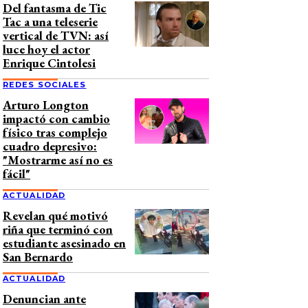
Del fantasma de Tic
Tac a una teleserie
vertical de TVN: así
luce hoy el actor
Enrique Cintolesi
REDES SOCIALES
Arturo Longton
impactó con cambio
físico tras complejo
cuadro depresivo:
"Mostrarme así no es
fácil"
ACTUALIDAD
Revelan qué motivó
riña que terminó con
estudiante asesinado en
San Bernardo
ACTUALIDAD
Denuncian ante