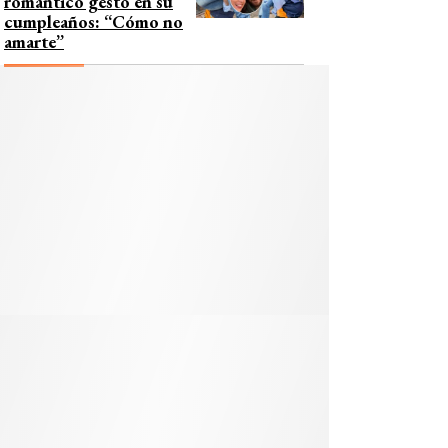
romántico gesto en su
cumpleaños: “Cómo no
amarte”