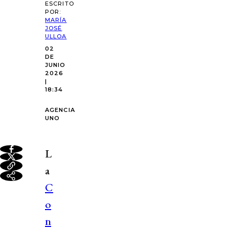
ESCRITO
POR:
MARÍA
JOSÉ
ULLOA
02
DE
JUNIO
2026
|
18:34
AGENCIA
UNO
L
a
C
o
n