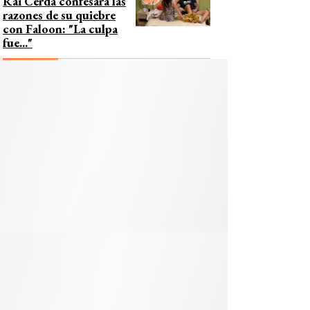
Rai Cerda confesara las
razones de su quiebre
con Faloon: "La culpa
fue..."