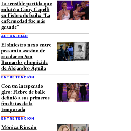
La sensible partida que
enlutó a Cony Capelli
en Fiebre de baile: “La
enfermedad fue más
grande”
ACTUALIDAD
El siniestro nexo entre
presunto asesino de
escolar en San
Bernardo y homicida
de Alejandro Águila
ENTRETENCIÓN
Con un inesperado
giro: Fiebre de baile
definió a sus primeros
finalistas de la
temporada
ENTRETENCIÓN
Mónica Rincón