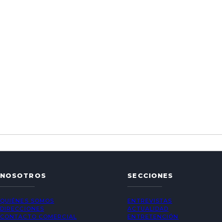
NOSOTROS
SECCIONES
QUIÉNES SOMOS
ENTREVISTAS
DIRECCIONES
ACTUALIDAD
CONTACTO COMERCIAL
ENTRETENCIÓN