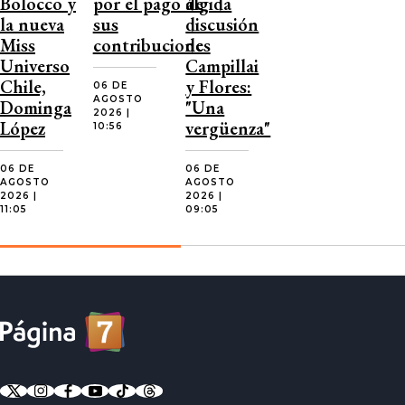
Bolocco y
por el pago de
álgida
la nueva
sus
discusión
Miss
contribuciones
de
Universo
Campillai
Chile,
y Flores:
06 DE
AGOSTO
Dominga
"Una
2026 |
López
vergüenza"
10:56
06 DE
06 DE
AGOSTO
AGOSTO
2026 |
2026 |
11:05
09:05