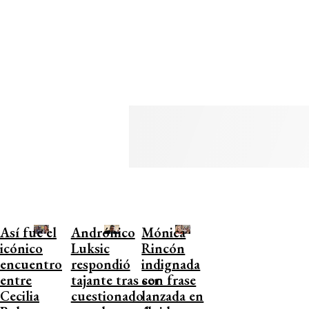
Así fue el
Andrónico
Mónica
icónico
Luksic
Rincón
encuentro
respondió
indignada
entre
tajante tras ser
con frase
Cecilia
cuestionado
lanzada en