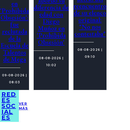
abordó su
en
reencuentro
diferencia de
'Prohibida
de su elenco
edad con
Obsesión':
original:
Diego
fue
"No nos
Muñoz en
reclutada
contestaba"
'Prohibida
de la
Obsesión'
Escuela de
08-08-2026 |
Talentos
09:10
de Mega
08-08-2026 |
10:02
09-08-2026 |
08:03
RED
ES
VER
SOC
MÁS
IAL
ES