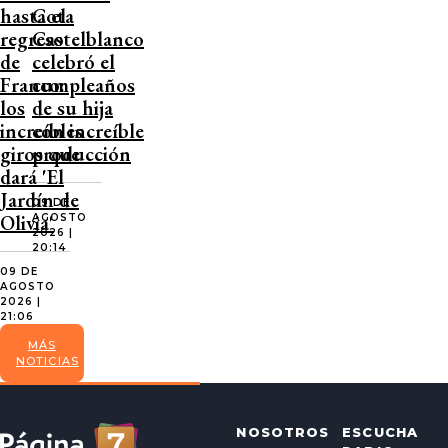
hasta el
Cota
regreso
Castelblanco
de
celebró el
Franco:
cumpleaños
los
de su hija
increíbles
con increíble
giros que
producción
dará 'El
Jardín de
09 DE
Olivia'
AGOSTO
2026 |
20:14
09 DE
AGOSTO
2026 |
21:06
MÁS
NOTICIAS
NOSOTROS
ESCUCHA