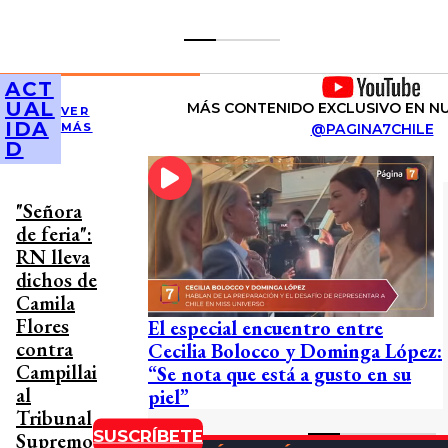
ACT
UAL
MÁS CONTENIDO EXCLUSIVO EN N
VER
IDA
@PAGINA7CHILE
MÁS
D
"Señora
de feria":
RN lleva
dichos de
Camila
Flores
El especial encuentro entre
contra
Cecilia Bolocco y Dominga López:
Campillai
“Se nota que está a gusto en su
al
piel”
Tribunal
SUSCRÍBETE
Supremo