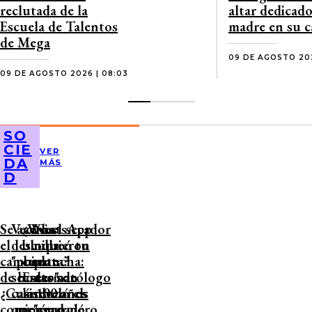
reclutada de la
altar dedicado
Escuela de Talentos
madre en su c
de Mega
09 DE AGOSTO 202
09 DE AGOSTO 2026 | 08:03
SO
CIE
VER
DA
MÁS
D
Se acerca
Vecinos
¿WhatsApp
Ni el secador
el
descubrieron
bloqueó tu
ni la
cambio
"puente
cuenta?
plancha:
de hora:
secreto" de
Estas son
dermatólogo
¿Cuándo
casi 100 años
las razones
reveló el
comienza
que emergió
y cómo
"verdadero