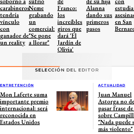
soborno a
sufrió
de
de su hija
con
carabineros
Neme
Franco:
Alanna
estudia
tendría
grabando
los
dando sus
asesina
vínculo
un
increíbles
primeros
en San
con
comercial:
giros que
pasos
Bernar
ganador de
"Se pone
dará 'El
un reality
a llorar"
Jardín de
Olivia'
SELECCIÓN DEL EDITOR
ENTRETENCIÓN
ACTUALIDAD
Mon Laferte suma
Juan Manuel
importante premio
Astorga no de
internacional: será
pasar frase de
reconocida en
sobre Campill
Estados Unidos
"Nada puede 
más violento"