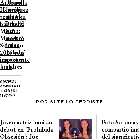
álbum
Antonella
familiar
Henríquez
por el
recibió su
Día del
banda de
Niño:
Miss
mostró
Mundo
fotos
Santiago
de bebé
2026 con
y a sus
impactante
padres
look
09 DE
09 DE
AGOSTO
AGOSTO
2026 |
2026 |
14:50
18:04
POR SI TE LO PERDISTE
Joven actriz hará su
Pato Sotomay
debut en 'Prohibida
compartió im
Obsesión': fue
del significati