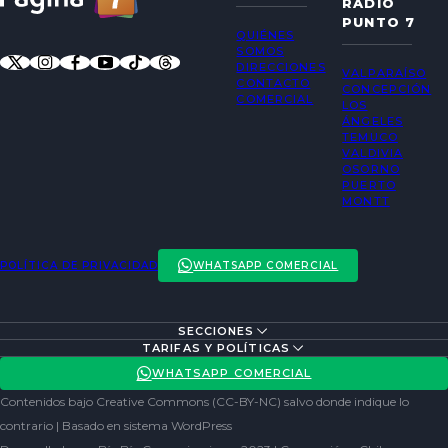
RADIO
PUNTO 7
QUIÉNES
SOMOS
DIRECCIONES
VALPARAÍSO
CONTACTO
CONCEPCIÓN
COMERCIAL
LOS
ÁNGELES
TEMUCO
VALDIVIA
OSORNO
PUERTO
MONTT
POLÍTICA DE PRIVACIDAD
WHATSAPP COMERCIAL
SECCIONES
ENTREVISTAS
TARIFAS Y POLÍTICAS
ACTUALIDAD
POLÍTICA DE PRIVACIDAD
WHATSAPP COMERCIAL
ENTRETENCIÓN
REDES SOCIALES
Contenidos bajo Creative Commons (CC-BY-NC) salvo donde indique lo
SOCIEDAD
contrario | Basado en sistema WordPress