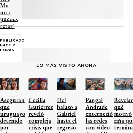
Muro;
no me
puedes
retar"
PUBLICADO
HACE 2
HORAS
LO MÁS VISTO AHORA
Aseguran
Cecilia
Del
Pangal
Revela
que
Gutiérrez
balazo a
Andrade
qué
uruguayo
reveló
Gabriel
enterneció
motivó
detenido
compleja
hasta el
las redes
riña qu
por
crisis que
regreso
con video
termin