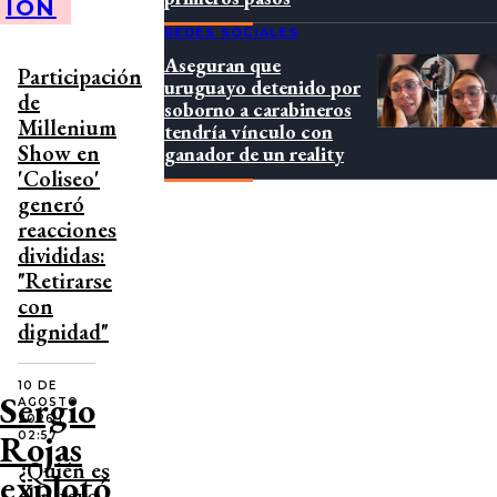
IÓN
REDES SOCIALES
Aseguran que
Participación
uruguayo detenido por
de
soborno a carabineros
Millenium
tendría vínculo con
Show en
ganador de un reality
'Coliseo'
generó
reacciones
divididas:
"Retirarse
con
dignidad"
10 DE
Sergio
AGOSTO
2026 |
Rojas
02:57
¿Quién es
explotó
el nuevo