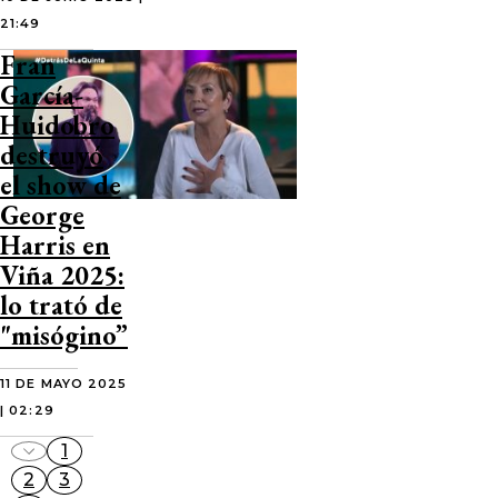
21:49
Fran
García-
Huidobro
destruyó
el show de
George
Harris en
Viña 2025:
lo trató de
"misógino”
11 DE MAYO 2025
| 02:29
1
2
3