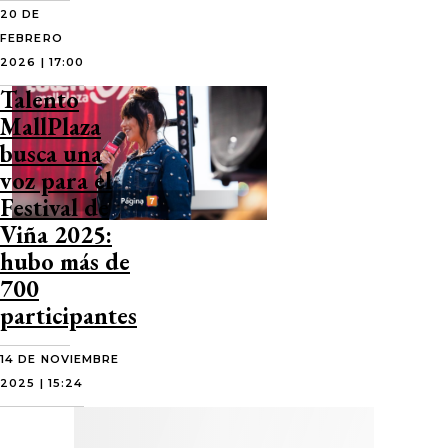
20 DE
FEBRERO
2026 | 17:00
Talento
MallPlaza
busca una
voz para el
Festival de
Viña 2025:
hubo más de
700
participantes
14 DE NOVIEMBRE
2025 | 15:24