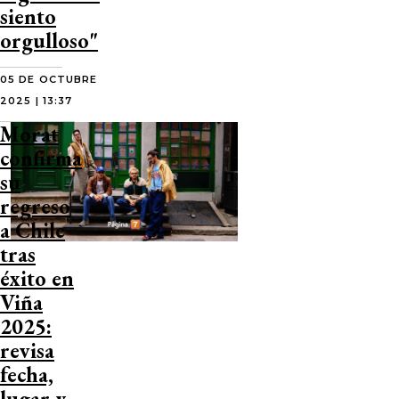
siento
orgulloso"
05 DE OCTUBRE
2025 | 13:37
Morat
confirma
su
regreso
a Chile
tras
éxito en
Viña
2025:
revisa
fecha,
lugar y