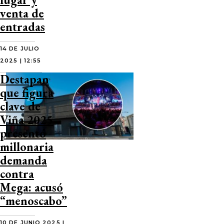
venta de
entradas
14 DE JULIO
2025 | 12:55
Destapan
que figura
clave de
Viña 2025
presentó
millonaria
demanda
contra
Mega: acusó
“menoscabo”
10 DE JUNIO 2025 |