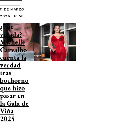
11 DE MARZO
2026 | 16:58
¿Fue
vetada?
Michelle
Carvalho
cuenta la
verdad
tras
bochorno
que hizo
pasar en
la Gala de
Viña
2025