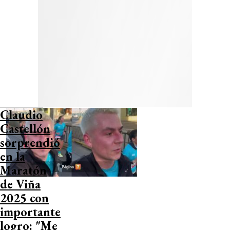
Claudio
Castellón
sorprendió
en la
Maratón
de Viña
2025 con
importante
logro: "Me