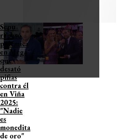
Sepu
repasó
polémica
en Mega
que
desató
pifias
contra él
en Viña
2025:
"Nadie
es
monedita
de oro"