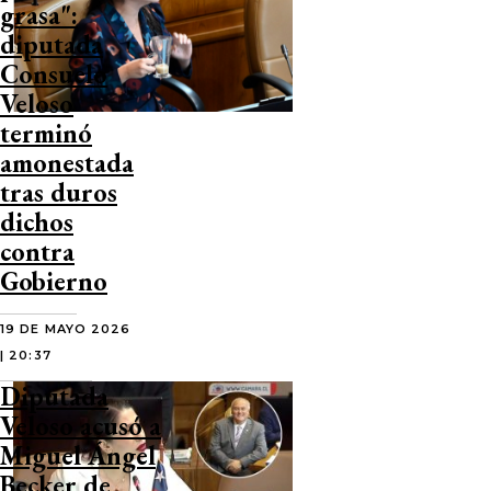
grasa":
diputada
Consuelo
Veloso
terminó
amonestada
tras duros
dichos
contra
Gobierno
19 DE MAYO 2026
| 20:37
Diputada
Veloso acusó a
Miguel Ángel
Becker de