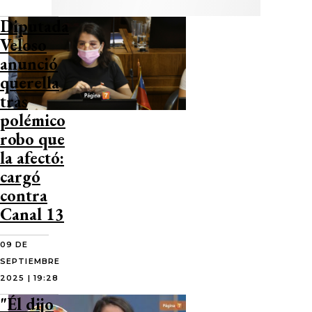
Diputada
Veloso
anunció
querella
tras
polémico
robo que
la afectó:
cargó
contra
Canal 13
09 DE
SEPTIEMBRE
2025 | 19:28
"Él dijo