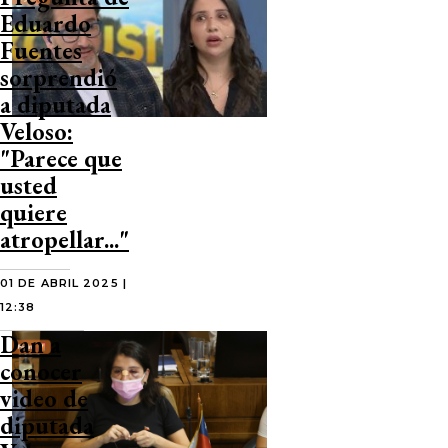
Eduardo
Fuentes
sorprendió
a diputada
Veloso:
"Parece que
usted
quiere
atropellar..."
01 DE ABRIL 2025 |
12:38
Dan a
conocer
video de
diputada