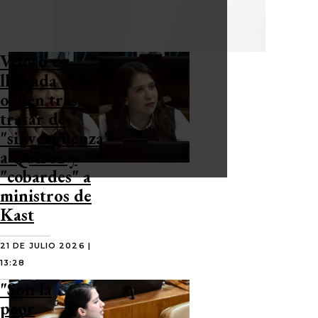
Veloso es
llamada al
orden tras
tratar de
"sinvergüenza"
a Quiroz y
"cobardes" a
ministros de
Kast
21 DE JULIO 2026 |
13:28
"Son la
peor