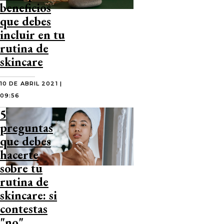
beneficios
que debes
incluir en tu
rutina de
skincare
10 DE ABRIL 2021 |
09:56
5
preguntas
que debes
hacerte
sobre tu
rutina de
skincare: si
contestas
"no"