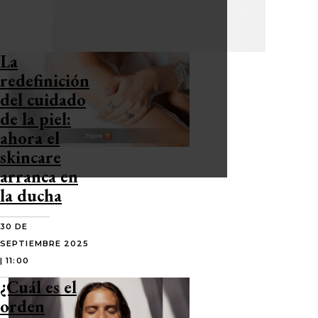
La
redefinición
del cuidado
de la piel:
ahora el
skincare
arranca en
la ducha
30 DE
SEPTIEMBRE 2025
| 11:00
¿Cuál es el
orden