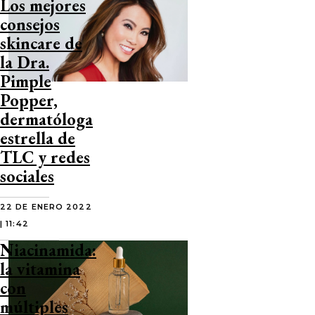
Los mejores
consejos
skincare de
la Dra.
Pimple
Popper,
dermatóloga
estrella de
TLC y redes
sociales
22 DE ENERO 2022
| 11:42
Niacinamida:
la vitamina
con
múltiples