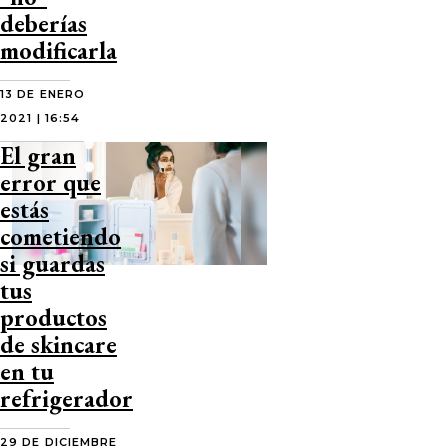
deberías
modificarla
13 DE ENERO
2021 | 16:54
El gran
error que
estás
cometiendo
si guardas
tus
productos
de skincare
en tu
refrigerador
29 DE DICIEMBRE