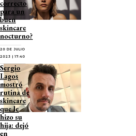
correcto
para un
buen
skincare
nocturno?
20 DE JULIO
2023 | 17:40
Sergio
Lagos
mostró
rutina de
skincare
que le
hizo su
hija: dejó
en